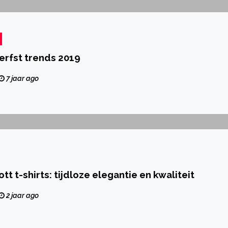
herfst trends 2019
7 jaar ago
tt t-shirts: tijdloze elegantie en kwaliteit
2 jaar ago