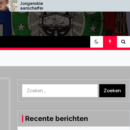
ongenskleding
Dit is waar je op moet
anschaffen
letten bij het kopen van
een leren jas
Zoeken
naar:
Recente berichten