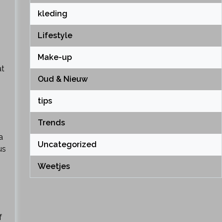
kleding
Lifestyle
Make-up
at
Oud & Nieuw
tips
Trends
a
Uncategorized
us
Weetjes
f