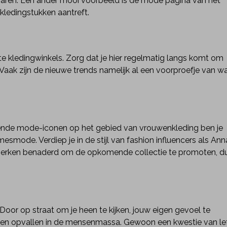
 jaren. Een ander mooi voorbeeld is de mode pagina van het
kledingstukken aantreft.
te kledingwinkels. Zorg dat je hier regelmatig langs komt om
. Vaak zijn de nieuwe trends namelijk al een voorproefje van w
lende mode-iconen op het gebied van vrouwenkleding ben je
esmode. Verdiep je in de stijl van fashion influencers als Ann
merken benaderd om de opkomende collectie te promoten, d
 Door op straat om je heen te kijken, jouw eigen gevoel te
n en opvallen in de mensenmassa. Gewoon een kwestie van le