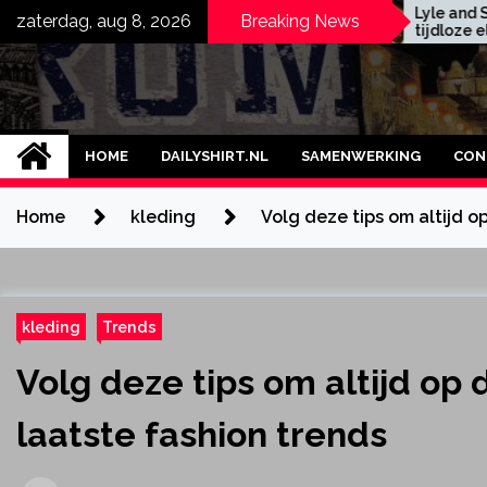
Skip
Zo scheurt je ripped
Lyle and Scott t-shirts
zaterdag, aug 8, 2026
Breaking News
jeans niet verder uit
tijdloze elegantie en
to
kwaliteit
content
HOME
DAILYSHIRT.NL
SAMENWERKING
CON
Home
kleding
Volg deze tips om altijd o
kleding
Trends
Volg deze tips om altijd op 
laatste fashion trends