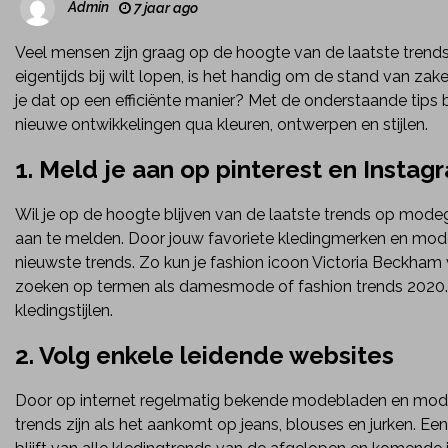
Admin
7 jaar ago
Veel mensen zijn graag op de hoogte van de laatste trends 
eigentijds bij wilt lopen, is het handig om de stand van 
je dat op een efficiënte manier? Met de onderstaande tips b
nieuwe ontwikkelingen qua kleuren, ontwerpen en stijlen.
1. Meld je aan op pinterest en Instag
Wil je op de hoogte blijven van de laatste trends op modeg
aan te melden. Door jouw favoriete kledingmerken en mode
nieuwste trends. Zo kun je fashion icoon Victoria Beckha
zoeken op termen als damesmode of fashion trends 2020. 
kledingstijlen.
2. Volg enkele leidende websites
Door op internet regelmatig bekende modebladen en mode 
trends zijn als het aankomt op jeans, blouses en jurken. E