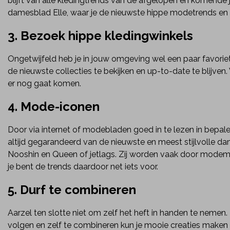
blijft van alle kledingtrends van de afgelopen en komende
damesblad Elle, waar je de nieuwste hippe modetrends en 
3. Bezoek hippe kledingwinkels
Ongetwijfeld heb je in jouw omgeving wel een paar favorie
de nieuwste collecties te bekijken en up-to-date te blijven
er nog gaat komen.
4. Mode-iconen
Door via internet of modebladen goed in te lezen in bepa
altijd gegarandeerd van de nieuwste en meest stijlvolle dam
Nooshin en Queen of jetlags. Zij worden vaak door mode
je bent de trends daardoor net iets voor.
5. Durf te combineren
Aarzel ten slotte niet om zelf het heft in handen te nemen.
volgen en zelf te combineren kun je mooie creaties make