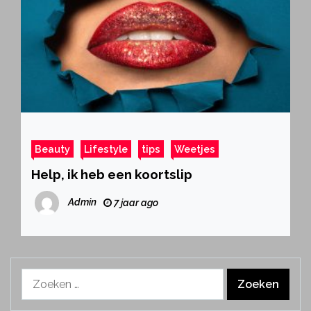
Beauty
Lifestyle
tips
Weetjes
Help, ik heb een koortslip
Admin
7 jaar ago
Zoeken
naar: