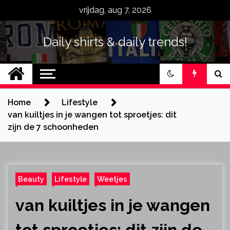
Skip
vrijdag, aug 7, 2026
to
content
Daily shirts & daily trends!
Home
Lifestyle
van kuiltjes in je wangen tot sproetjes: dit
zijn de 7 schoonheden
Beauty
Lifestyle
Weetjes
van kuiltjes in je wangen
tot sproetjes: dit zijn de