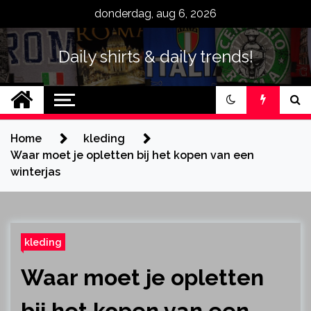
Skip
donderdag, aug 6, 2026
to
content
Daily shirts & daily trends!
Home
kleding
Waar moet je opletten bij het kopen van een
winterjas
kleding
Waar moet je opletten
bij het kopen van een